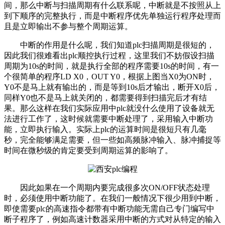
间，那么中断与扫描周期有什么联系呢，中断就是不按照从上
到下顺序的完整执行，而是中断程序优先单独运行程序处理而
且是立即输出不参与整个周期运算。
中断的作用是什么呢，我们知道plc扫描周期是很短的，
因此我们很难看出plc顺控执行过程，这里我们不妨假设扫描
周期为10s的时间，就是执行全部的程序需要10s的时间，有一
个很简单的程序LD X0，OUT Y0，根据上图当X0为ON时，
Y0不是马上就有输出的，而是等到10s后才输出，断开X0后，
同样Y0也不是马上就关闭的，都需要得到扫描完后才有结
果。那么这样在我们实际应用中plc就没什么使用了设备就无
法进行工作了，这时候就需要中断处理了，采用输入中断功
能，立即执行输入。实际上plc的运算时间是很短只有几毫
秒，完全能够满足需要，但一些如高频脉冲输入、脉冲捕捉等
时间在微秒级的肯定要受到周期运算的影响了。
因此如果在一个周期内要完成很多次ON/OFF状态处理
时，必须使用中断功能了。在我们一般情况下很少用到中断，
即使需要plc的高速指令都带有中断功能无需自己专门编写中
断子程序了，例如高速计数器采用中断的方式对从特定的输入